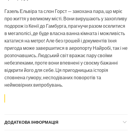
Газель Ельвіра та слон Горст — закохана пара, що мріє
про життя у великому місті. Вони вирушають у захопливу
подорож із Кенії до Гамбурга, прагнучи разом оселитися
в мегаполісі, де буде власна ванна кімната і можливість
кататися на метро! Але без грошей і документів їхня
пригода може завершитися в аеропорту Найробі, так і не
розпочавшись. Людський світ вражає пару своїми
небезпеками, проте вони впевнені у своєму бажанні
відкрити його для себе. Ця пригодницька історія
сповнена гумору, несподіваних поворотів та
неймовірних випробувань.
ДОДАТКОВА ІНФОРМАЦІЯ