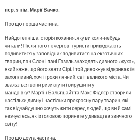
пер.
з нім. Марії Вачко.
Про що перша частина.
Найдотепніша історія кохання, яку ви коли-небудь
читали! Після того як чергові туристи приїжджають
подивитися у заповідник подивитися на екзотичних
тварин, пан Слон і пані Газель знаходять дивного «жука»,
який каже, що його звати Сірі. І той диво-жук відкриває їм
захопливий, хоч і трохи лячний, світ великого міста. Чи
зважаться вони ризикнути і вирушити у
мандрівку? Мартін Бальтшайт та Макс Фідлєр створили
настільки дивну і настільки прекрасну пару тварин, які
так відчайдушно хочуть жити серед людей, що ви й самі
незчуєтесь, як із головою поринете у дивацтва звичного
світу!
Про що друга частина.