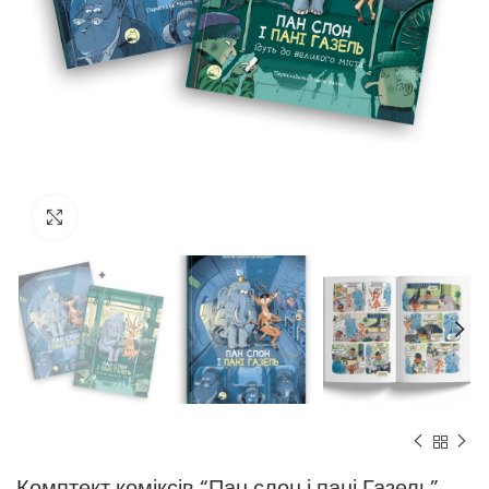
Click to enlarge
Комптект коміксів “Пан слон і пані Газель”