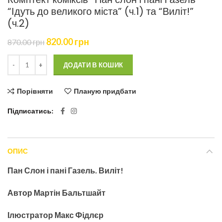
“Ідуть до великого міста” (ч.1) та “Виліт!”
(ч.2)
Оригінальна
Поточна
820.00
грн
870.00
грн
ціна:
ціна:
870.00
820.00
ДОДАТИ В КОШИК
грн.
грн.
Порівняти
Планую придбати
Підписатись
ОПИС
Пан Слон і пані Газель. Виліт!
Автор Мартін Бальтшайт
Ілюстратор Макс Фідлєр