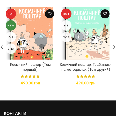
HOT
HOT
NEW
6-9
6-9
9-13
9-13
Космічний поштар (Том
Космічний поштар. Грабіжники
перший)
на мотоциклах (Том другий)
490.00
грн
490.00
грн
КОНТАКТИ