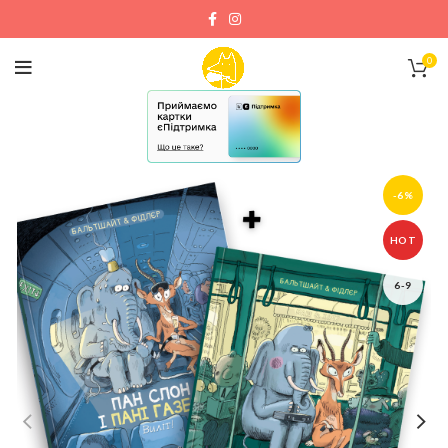
0
-6%
HOT
6-9